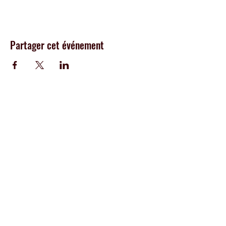
Partager cet événement
CENTRE
I.M.P.R.O
École
créative
100% hip-hop offrant des
cours de popping, breakdance, house et
dancehall, aux adultes, a
dos et enfants de
Genève
Adresse :
Rue des Allobroges 35,