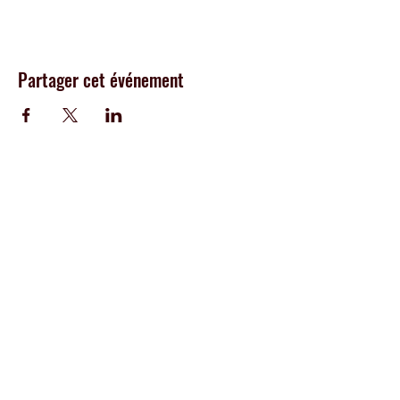
Partager cet événement
CENTRE
I.M.P.R.O
École
créative
100% hip-hop offrant des
cours de popping, breakdance, house et
dancehall, aux adultes, a
dos et enfants de
Genève
Adresse :
Rue des Allobroges 35,