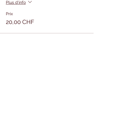
Plus d'info
Prix
20,00 CHF
Partager cet événement
CENTRE
I.M.P.R.O
École
créative
100% hip-hop offrant des