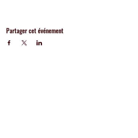
Partager cet événement
CENTRE
I.M.P.R.O
École
créative
100% hip-hop offrant des
cours de popping, breakdance, house et
dancehall, aux adultes, a
dos et enfants de
Genève
Adresse :