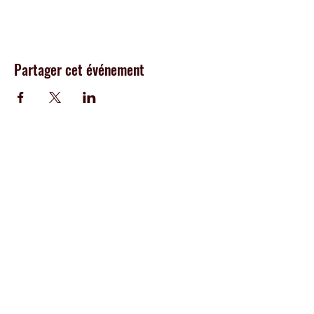
Partager cet événement
CENTRE
I.M.P.R.O
École
créative
100% hip-hop offrant des
cours de popping, breakdance, house et
dancehall, aux adultes, a
dos et enfants de
Genève
Adresse :