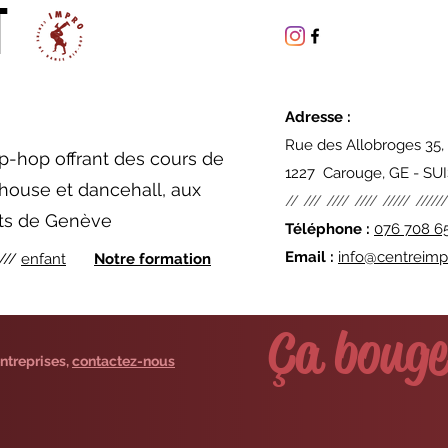
T
Adresse :
Rue des Allobroges 35,
p-hop offrant des cours de
1227 Carouge, GE - SU
house et dancehall, aux
// /// //// //// ///// //////
nts de Genève
Téléphone :
076 708 6
Email :
info@centreim
///
enfant
Notre formation
Ça bouge
ntreprises,
contactez-nous