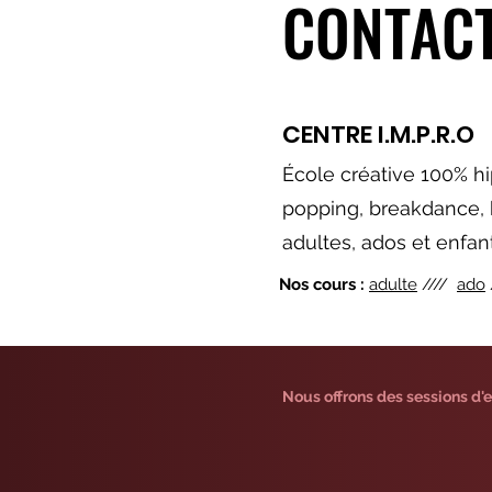
CONTAC
CENTRE
I.M.P.R.O
École
créative
100% hi
popping, breakdance, 
adultes, a
dos et enfa
Nos cours :
adulte
////
ado
Nous offrons des sessions d'e