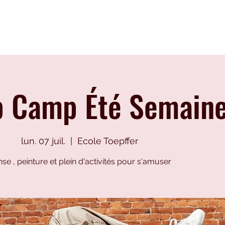
Disciplines
Formation
Cours
p Camp Été Semaine
lun. 07 juil.
  |  
Ecole Toepffer
se , peinture et plein d'activités pour s'amuser