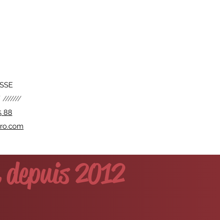
ISSE
 ///////
5 88
pro.com
 depuis 2012