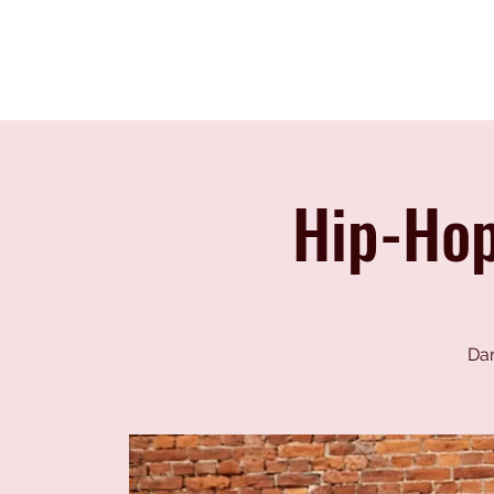
CENTRE IMPRO
L'école
100%
ÉCOLE
HIP-HOP
Hip-Ho
Dan