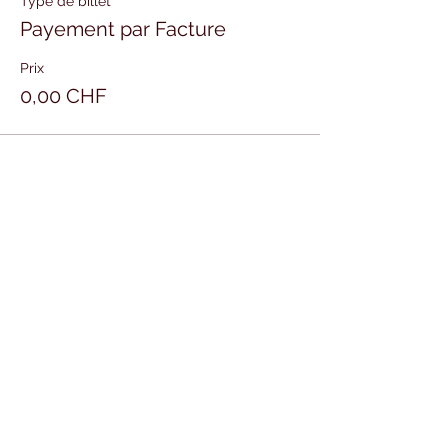
Type de billet
Payement par Facture
Prix
0,00 CHF
Partager cet événement
CENTRE
I.M.P.R.O