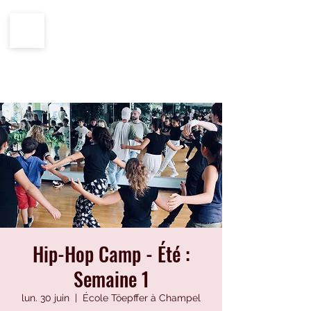
CENTRE IMPRO
100%
ÉCOLE
HIP-HOP
Hip-Hop Camp - Été :
Semaine 1
lun. 30 juin
  |  
École Töepffer à Champel