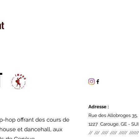
nt
T
Adresse :
Rue des Allobroges 35,
p-hop offrant des cours de
1227 Carouge, GE - SU
house et dancehall, aux
// /// //// //// ///// //////
nts de Genève