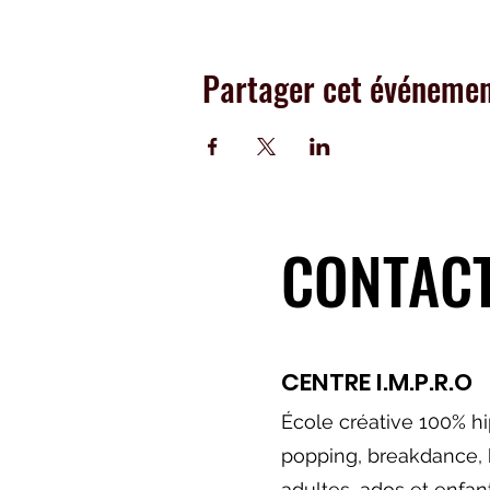
Partager cet événeme
CONTAC
CENTRE
I.M.P.R.O
École
créative
100% hi
popping, breakdance, 
adultes, a
dos et enfa