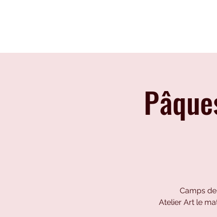
CENTRE IMPRO
L'école
100%
ÉCOLE
HIP-HOP
Pâque
Camps de 
Atelier Art le ma